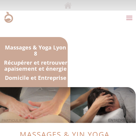
Massages & Yoga Lyon
8
Récupérer et retrouver
apaisement et énergie
Domicile et Entreprise
MASSAGES & YIN YOGA