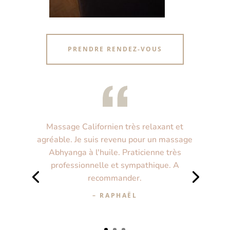
PRENDRE RENDEZ-VOUS
Massage Californien très relaxant et
agréable. Je suis revenu pour un massage
Abhyanga à l'huile. Praticienne très
professionnelle et sympathique. A
recommander.
– RAPHAËL