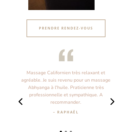
PRENDRE RENDEZ-VOUS
Massage Californien très relaxant et
agréable. Je suis revenu pour un massage
Abhyanga à l'huile. Praticienne très
professionnelle et sympathique. A
recommander.
– RAPHAËL