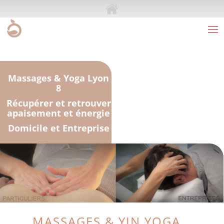
Massages & Yoga Lyon
8
Récupérer et retrouver
apaisement et énergie
Domicile et Entreprise
MASSAGES & YIN YOGA